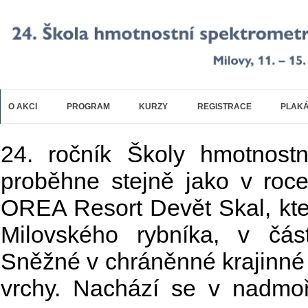
Skip to main content
O AKCI
PROGRAM
KURZY
REGISTRACE
PLAKÁ
24. ročník Školy hmotnostn
proběhne stejně jako v roc
OREA Resort Devět Skal, kte
Milovského rybníka, v čás
Sněžné v chráněnné krajinné 
vrchy. Nachází se v nadmo